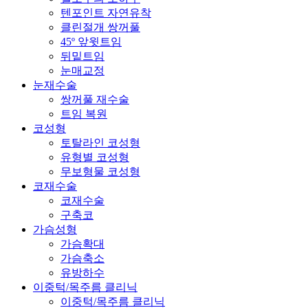
텐포인트 자연유착
클린절개 쌍꺼풀
45º 앞윗트임
뒤밑트임
눈매교정
눈재수술
쌍꺼풀 재수술
트임 복원
코성형
토탈라인 코성형
유형별 코성형
무보형물 코성형
코재수술
코재수술
구축코
가슴성형
가슴확대
가슴축소
유방하수
이중턱/목주름 클리닉
이중턱/목주름 클리닉