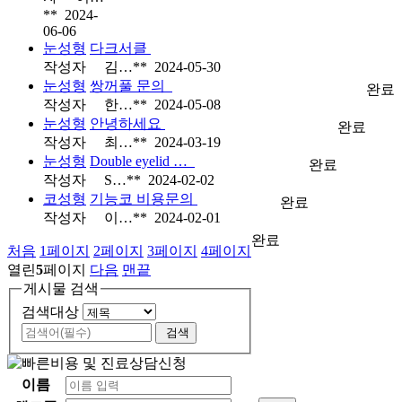
**
2024-
06-06
눈성형
다크서클
작성자
김…**
2024-05-30
눈성형
쌍꺼풀 문의
완료
작성자
한…**
2024-05-08
눈성형
안녕하세요
완료
작성자
최…**
2024-03-19
눈성형
Double eyelid …
완료
작성자
S…**
2024-02-02
코성형
기능코 비용문의
완료
작성자
이…**
2024-02-01
완료
처음
1
페이지
2
페이지
3
페이지
4
페이지
열린
5
페이지
다음
맨끝
게시물 검색
검색대상
검색
이름