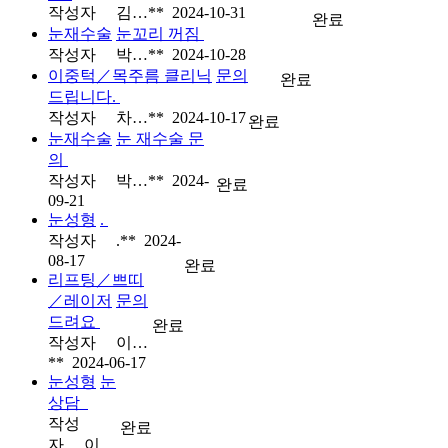
작성자
김…**
2024-10-31
완료
눈재수술
눈꼬리 꺼짐
작성자
박…**
2024-10-28
이중턱／목주름 클리닉
문의
완료
드립니다.
작성자
차…**
2024-10-17
완료
눈재수술
눈 재수술 문
의
작성자
박…**
2024-
완료
09-21
눈성형
.
작성자
.**
2024-
08-17
완료
리프팅／쁘띠
／레이저
문의
드려요
완료
작성자
이…
**
2024-06-17
눈성형
눈
상담
작성
완료
자
이…