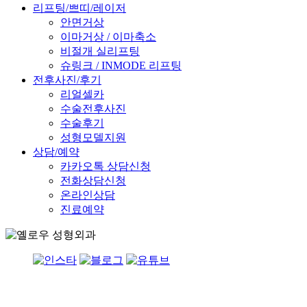
리프팅/쁘띠/레이저
안면거상
이마거상 / 이마축소
비절개 실리프팅
슈링크 / INMODE 리프팅
전후사진/후기
리얼셀카
수술전후사진
수술후기
성형모델지원
상담/예약
카카오톡 상담신청
전화상담신청
온라인상담
진료예약