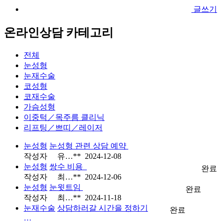
글쓰기
온라인상담 카테고리
전체
눈성형
눈재수술
코성형
코재수술
가슴성형
이중턱／목주름 클리닉
리프팅／쁘띠／레이저
눈성형
눈성형 관련 상담 예약
작성자
유…**
2024-12-08
눈성형
쌍수 비용
완료
작성자
최…**
2024-12-06
눈성형
눈윗트임
완료
작성자
최…**
2024-11-18
눈재수술
상담하러갈 시간을 정하기
완료
…