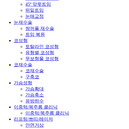
45º 앞윗트임
뒤밑트임
눈매교정
눈재수술
쌍꺼풀 재수술
트임 복원
코성형
토탈라인 코성형
유형별 코성형
무보형물 코성형
코재수술
코재수술
구축코
가슴성형
가슴확대
가슴축소
유방하수
이중턱/목주름 클리닉
이중턱/목주름 클리닉
리프팅/쁘띠/레이저
안면거상