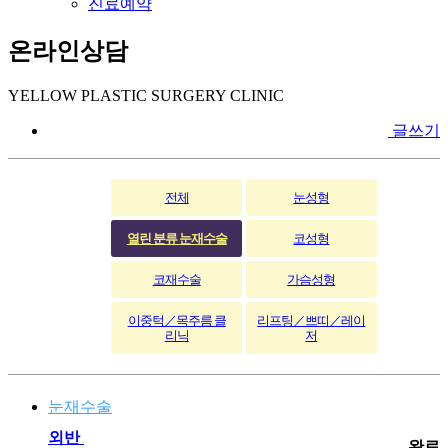
진료예약
온라인상담
YELLOW PLASTIC SURGERY CLINIC
글쓰기
전체
눈성형
열린 분류
눈재수술
코성형
코재수술
가슴성형
이중턱／목주름 클
리프팅／쁘띠／레이
리닉
저
눈재수술
외반
완료