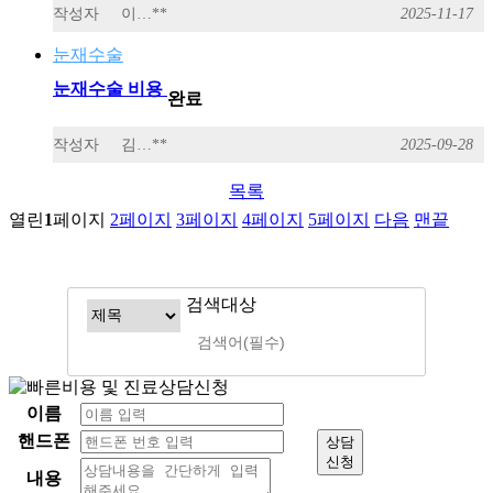
작성자
이…**
2025-11-17
눈재수술
눈재수술 비용
완료
작성자
김…**
2025-09-28
목록
열린
1
페이지
2
페이지
3
페이지
4
페이지
5
페이지
다음
맨끝
검색대상
이름
핸드폰
상담
신청
내용