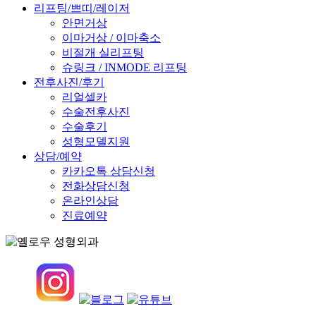
리프팅/쁘띠/레이저
안면거상
이마거상 / 이마축소
비절개 실리프팅
슈링크 / INMODE 리프팅
전후사진/후기
리얼셀카
수술전후사진
수술후기
성형모델지원
상담/예약
카카오톡 상담신청
전화상담신청
온라인상담
진료예약