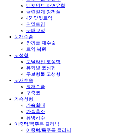
텐포인트 자연유착
클린절개 쌍꺼풀
45º 앞윗트임
뒤밑트임
눈매교정
눈재수술
쌍꺼풀 재수술
트임 복원
코성형
토탈라인 코성형
유형별 코성형
무보형물 코성형
코재수술
코재수술
구축코
가슴성형
가슴확대
가슴축소
유방하수
이중턱/목주름 클리닉
이중턱/목주름 클리닉