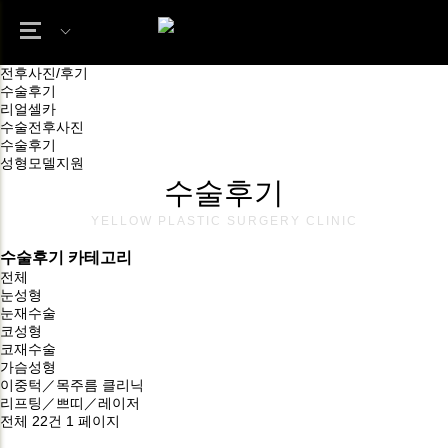
전후사진/후기
수술후기
리얼셀카
수술전후사진
수술후기
성형모델지원
수술후기
YELLOW PLASTIC SURGERY CLINIC
수술후기 카테고리
전체
눈성형
눈재수술
코성형
코재수술
가슴성형
이중턱／목주름 클리닉
리프팅／쁘띠／레이저
전체 22건
1 페이지